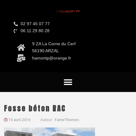
02 97 45 07 77
06 11 29 80 28
9 ZA La Corne du Cerf
56190 ARZAL
hamontp@orange.fr
Fosse béton RAC
10 avril 2016
Auteur :
FameThemes