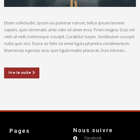
Etiam sollicitudin, ipsum eu pulvinar rutrum, tellus ipsum laoreet
sapien, quis venenatis ante odio sit amet eros. Proin magna. Duis vel
nibh at velit scelerisque suscipit. Curabitur turpis. Vestibulum suscipit
nulla quis orci. Fusce ac felis sit amet ligula pharetra condimentum.
Maecenas egestas arcu quis ligula mattis placerat. Duis lobortis…
lire la suite
Nous suivre
Pages
Facebook