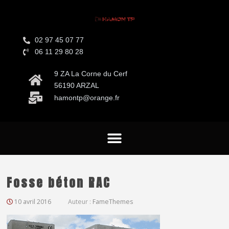
02 97 45 07 77
06 11 29 80 28
9 ZA La Corne du Cerf
56190 ARZAL
hamontp@orange.fr
Fosse béton RAC
10 avril 2016
Auteur :
FameThemes