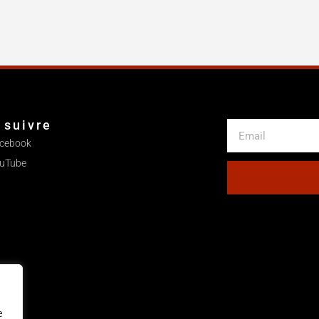
 suivre
cebook
uTube
e