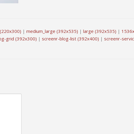
(220x300)
|
medium_large (392x535)
|
large (392x535)
|
1536x
og-grid (392x300)
|
screenr-blog-list (392x400)
|
screenr-servi