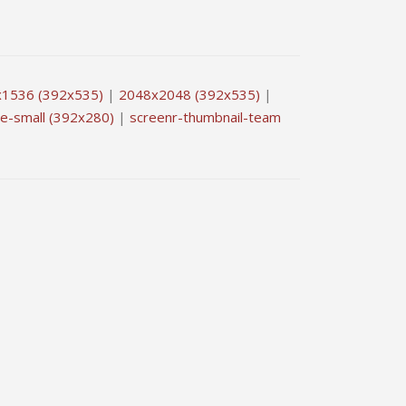
1536 (392x535)
|
2048x2048 (392x535)
|
ce-small (392x280)
|
screenr-thumbnail-team