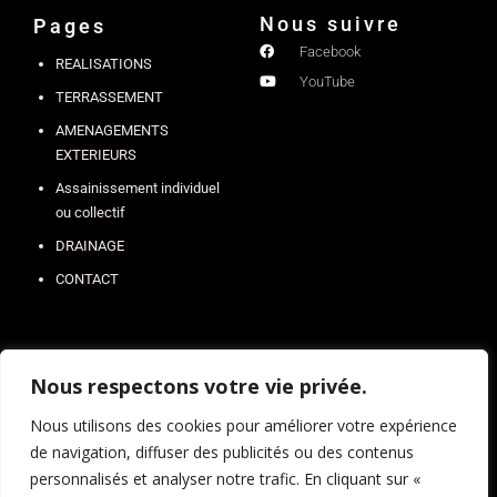
Nous suivre
Pages
Facebook
REALISATIONS
YouTube
TERRASSEMENT
AMENAGEMENTS
EXTERIEURS
Assainissement individuel
ou collectif
DRAINAGE
CONTACT
Nous respectons votre vie privée.
Nous utilisons des cookies pour améliorer votre expérience
SOUSCRIRE
de navigation, diffuser des publicités ou des contenus
personnalisés et analyser notre trafic. En cliquant sur «